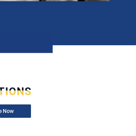
TIONS
e Now