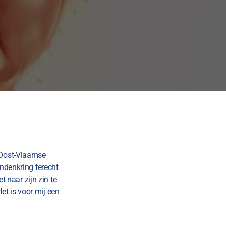
t Oost-Vlaamse
endenkring terecht
naar zijn zin te
et is voor mij een