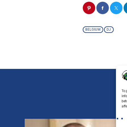
BELGIUM
DJ
To 
inf
beh
aff