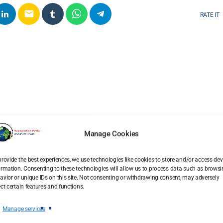
email
RATE IT
Manage Cookies
provide the best experiences, we use technologies like cookies to store and/or access dev
ormation. Consenting to these technologies will allow us to process data such as brows
avior or unique IDs on this site. Not consenting or withdrawing consent, may adversely
You may also like
ect certain features and functions.
Manage services