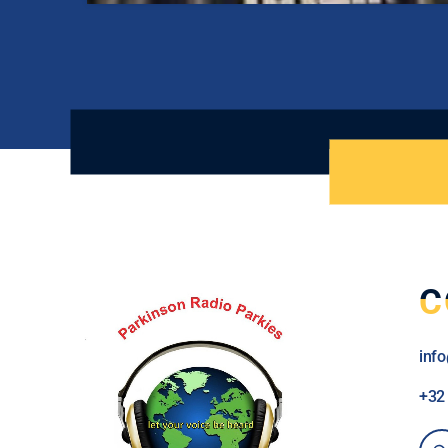
C
inf
+3