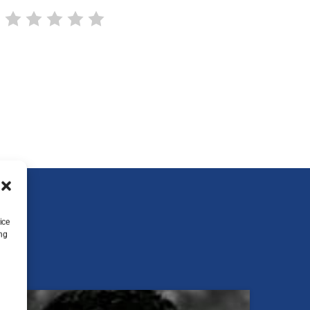
ice
ing