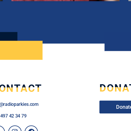
DONA
ONTACT
o@radioparkies.com
Donat
2
497 42 34 79