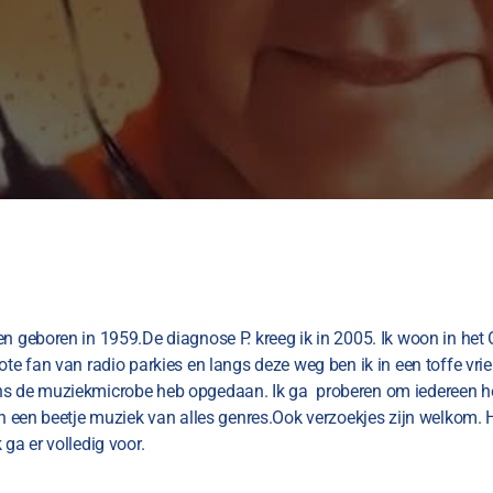
ben geboren in 1959.De diagnose P. kreeg ik in 2005. Ik woon in he
ote fan van radio parkies en langs deze weg ben ik in een toffe vri
s de muziekmicrobe heb opgedaan. Ik ga proberen om iedereen het 
en een beetje muziek van alles genres.Ook verzoekjes zijn welkom. H
 ga er volledig voor.