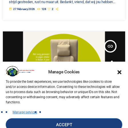
strijd gestreden, rust nu maar uit. Bedankt, vriend, dat wij jou hebben
mogen kennen.Dankjewel voor je lach, dankjewel voor je steun,
today
27 February 2026
128
2
dankjewel voor wie je was. We houden van jou.Je hebt je strijd
gestreden, rust nu maar uit. Helemaal onderaan deze pagina […]
insert_link
Manage Cookies
To provide the best experiences, we use technologies like cookies to store
and/or access device information. Consenting to these technologies will allow
us to process data such as browsing behavior or unique IDs on this site. Not
consenting or withdrawing consent, may adversely affect certain features and
functions.
Manage services
ACCEPT
Parkies News