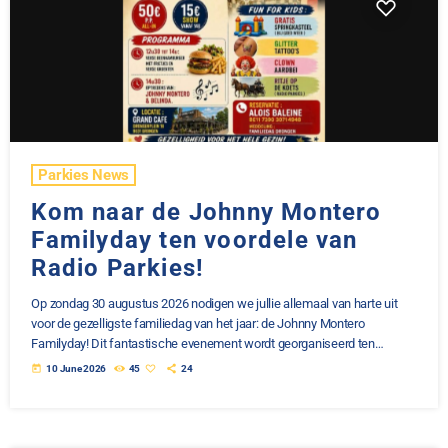
Parkies News
Kom naar de Johnny Montero
Familyday ten voordele van
Radio Parkies!
Op zondag 30 augustus 2026 nodigen we jullie allemaal van harte uit
voor de gezelligste familiedag van het jaar: de Johnny Montero
Familyday! Dit fantastische evenement wordt georganiseerd ten
voordele van Radio Parkies, dé radio gemaakt door mensen met
today
10 June 2026
45
24
Parkinson. Het belooft een onvergetelijke dag te worden vol muziek,
heerlijk eten en natuurlijk heel veel gezelligheid voor het hele gezin. Wat
staat er op het programma? Vanaf 11u00: De deuren […]