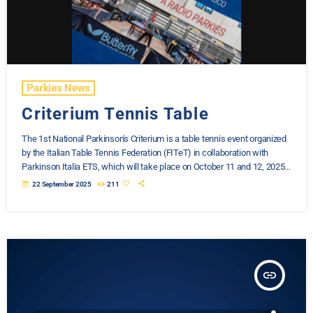
Parkies News
Criterium Tennis Table
The 1st National Parkinson's Criterium is a table tennis event organized
by the Italian Table Tennis Federation (FITeT) in collaboration with
Parkinson Italia ETS, which will take place on October 11 and 12, 2025,
in Grugliasco (Turin). The event is aimed at people diagnosed with
today
22 September 2025
211
Parkinson's disease who are able to play table tennis. Participants will
be divided into classes based on their ability. Event Details: Name: 1st
National Parkinson's […]
insert_link