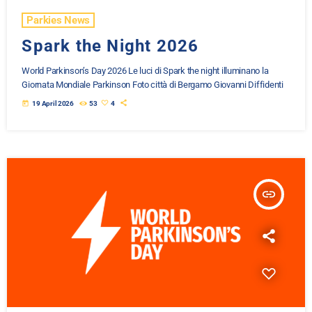
Parkies News
Spark the Night 2026
World Parkinson’s Day 2026 Le luci di Spark the night illuminano la
Giornata Mondiale Parkinson Foto città di Bergamo Giovanni Diffidenti
today
19 April 2026
53
4
insert_link