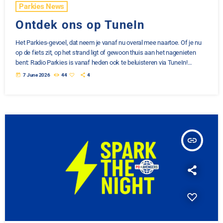
Parkies News
Ontdek ons op TuneIn
Het Parkies-gevoel, dat neem je vanaf nu overal mee naartoe. Of je nu
op de fiets zit, op het strand ligt of gewoon thuis aan het nagenieten
bent: Radio Parkies is vanaf heden ook te beluisteren via TuneIn!
Download de gratis app, zoek naar Radio Parkies en geniet overal van
today
7 June 2026
44
4
de beste muziek en de gezelligste radio. Radio Parkies... nu dus ook op
TuneIn! Link: https://tunein.com/radio/Radio-Parkies-s357292/
insert_link