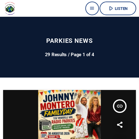
play_arrow
menu
LISTEN
PARKIES NEWS
29 Results / Page 1 of 4
insert_link