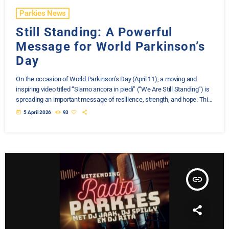
Parkies News
Still Standing: A Powerful
Message for World Parkinson’s
Day
On the occasion of World Parkinson’s Day (April 11), a moving and
inspiring video titled “Siamo ancora in piedi” (“We Are Still Standing”) is
spreading an important message of resilience, strength, and hope. This
video highlights the daily reality of people living with Parkinson’s
today
5 April 2026
93
disease, while emphasizing something even more powerful: they are
still here, still fighting, and still standing. It is a tribute to courage and a
reminder that […]
insert_link