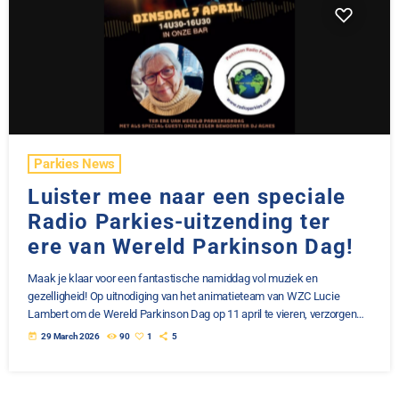
Parkies News
Luister mee naar een speciale
Radio Parkies-uitzending ter
ere van Wereld Parkinson Dag!
Maak je klaar voor een fantastische namiddag vol muziek en
gezelligheid! Op uitnodiging van het animatieteam van WZC Lucie
Lambert om de Wereld Parkinson Dag op 11 april te vieren, verzorgen
wij een speciale live-opname en uitzending van Radio Parkies. Onze
today
29 March 2026
90
1
5
vaste presentatoren DJ Jaak, DJ Spilly en DJ Rita nemen plaats achter
de microfoon en zorgen voor heerlijke muziek en een geweldige sfeer.
We willen ook een enorm woord […]