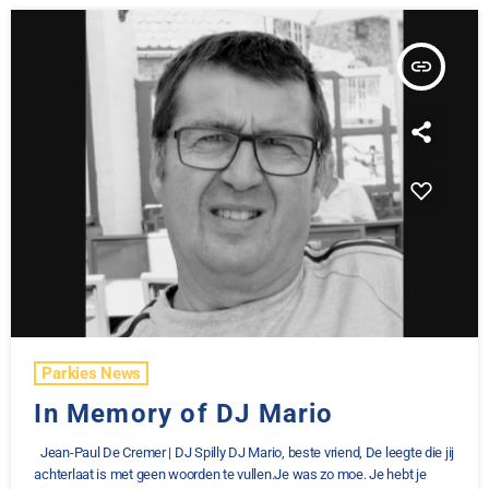
insert_link
Parkies News
In Memory of DJ Mario
Jean-Paul De Cremer | DJ Spilly DJ Mario, beste vriend, De leegte die jij
achterlaat is met geen woorden te vullen.Je was zo moe. Je hebt je